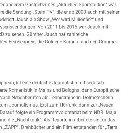
er anderem Gastgeber des „Aktuellen Sportstudios“ war,
re die Sendung „Stern TV“, die er ab 2000 auch mit seiner
oderiert Jauch die Show „Wer wird Millionär?“ und
issenssendungen. Von 2011 bis 2015 war Jauch mit
ARD zu sehen. Günther Jauch hat zahlreiche
chen Fernsehpreis, die Goldene Kamera und den Grimme-
heim, ist eine deutsche Journalistin mit serbisch-
erte Romanistik in Mainz und Bologna, dann Europäische
 Nach Nebenberufen als Tennistrainerin, Dolmetscherin
um Journalismus. Erst zum Hörfunk, dann zur „Neuen
. Darauf folgte ein Programmvolontariat beim NDR. Maja
 die „Nachtkritik“. Als Reporterin arbeitete sie für das
n „ZAPP“. Drehbücher und ein Film entstanden für „Terra