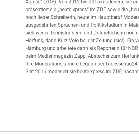
Xpress“ (ZDF). Von 2012 bis 2015 moderierte sie a
präsentiert sie „heute xpress“ im ZDF sowie die „heu
noch lieber Schreiberin, heute im Hauptberuf Modera
ausgedehnten Sprachen- und Politikstudium in Main
sich weder Tennistrainerin und Dolmetscherin noch S
Hörfunk, dann Kurz-Volo bei der Zeitung (sic!). Ein 
Hamburg und arbeitete dann als Reporterin für NDR a
beim Medienmagazin Zapp, Abstecher zum Hörfunk in
Ihre Moderationskarriere begann bei Tagesschau24, w
Seit 2016 moderiert sie heute xpress im ZDF, nachmi