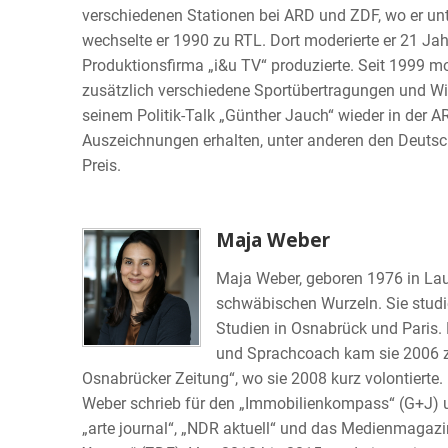
verschiedenen Stationen bei ARD und ZDF, wo er unt
wechselte er 1990 zu RTL. Dort moderierte er 21 Jah
Produktionsfirma „i&u TV“ produzierte. Seit 1999 m
zusätzlich verschiedene Sportübertragungen und W
seinem Politik-Talk „Günther Jauch“ wieder in der 
Auszeichnungen erhalten, unter anderen den Deuts
Preis.
Maja Weber
Maja Weber, geboren 1976 in Laup
schwäbischen Wurzeln. Sie studi
Studien in Osnabrück und Paris.
und Sprachcoach kam sie 2006 z
Osnabrücker Zeitung“, wo sie 2008 kurz volontierte
Weber schrieb für den „Immobilienkompass“ (G+J) und
„arte journal“, „NDR aktuell“ und das Medienmagazi