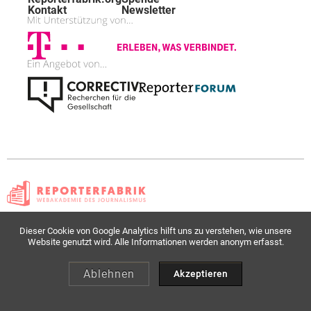
Kontakt
Newsletter
© Reporterfabrik. Alle Rechte vorbehalten sofern nicht anders vermerkt. edX, Open
Dieser Cookie von Google Analytics hilft uns zu verstehen, wie unsere
edX sowie die zugehörigen Logos sind eingetragene Marken oder Marken der edX Inc.
Website genutzt wird. Alle Informationen werden anonym erfasst.
Datenschutzbestimmungen
-
Nutzungsbedingungen
-
Verhaltenskodex
Ablehnen
Akzeptieren
Aktuelle Infos & exklusive Aktionen per Mail