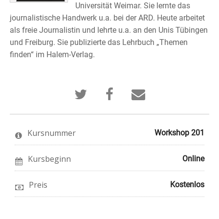
Universität Weimar. Sie lernte das
journalistische Handwerk u.a. bei der ARD. Heute arbeitet
als freie Journalistin und lehrte u.a. an den Unis Tübingen
und Freiburg. Sie publizierte das Lehrbuch „Themen
finden“ im Halem-Verlag.
Twittern
Erzählen
Senden
Sie,
Sie
Sie
dass
auf
jemanden
Sie
Facebook,
aus
sich
dass
Ihrem
in
Sie
Bekanntenkr
Kursnummer
Workshop 201
diesen
in
eine
Kurs
diesem
E-
eingeschrieben
Kurs
Mail,
haben.
eingeschrieben
dass
Kursbeginn
Online
sind
Sie
sich
in
Preis
Kostenlos
diesen
Kurs
eingeschrie
haben.