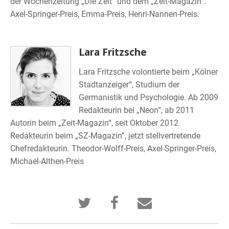
der Wochenzeitung „Die Zeit“ und dem „Zeit-Magazin“.
Axel-Springer-Preis, Emma-Preis, Henri-Nannen-Preis.
Lara Fritzsche
Lara Fritzsche volontierte beim „Kölner
Stadtanzeiger“, Studium der
Germanistik und Psychologie. Ab 2009
Redakteurin bei „Neon“, ab 2011
Autorin beim „Zeit-Magazin“, seit Oktober 2012
Redakteurin beim „SZ-Magazin“, jetzt stellvertretende
Chefredakteurin. Theodor-Wolff-Preis, Axel-Springer-Preis,
Michael-Althen-Preis
Twittern
Erzählen
Senden
Sie,
Sie
Sie
dass
auf
jemanden
Sie
Facebook,
aus