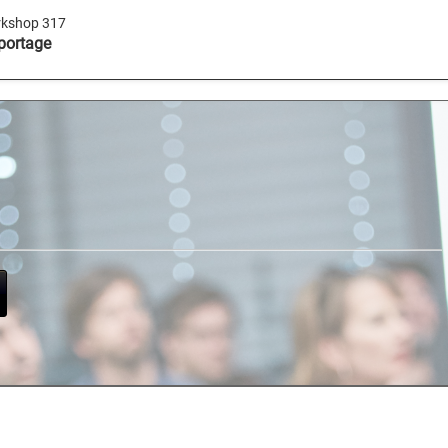
kshop 317
portage