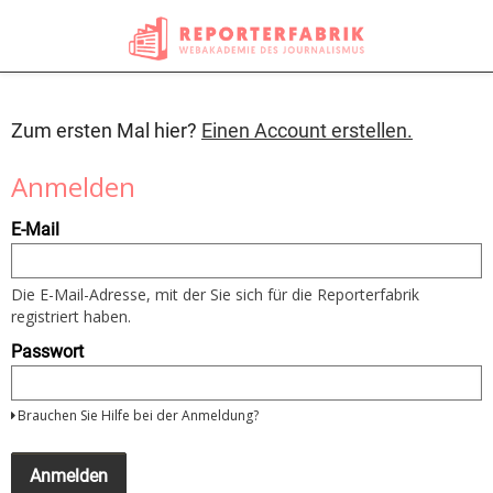
Zum ersten Mal hier?
Einen Account erstellen.
Anmelden
Um
E-Mail
sich
anzumelden
nutzen
Sie
Die E-Mail-Adresse, mit der Sie sich für die Reporterfabrik
bitte
registriert haben.
Ihre
E-
Passwort
Mail
Adresse
und
Brauchen Sie Hilfe bei der Anmeldung?
Ihr
Passwort
Wenn
Sie
Anmelden
noch