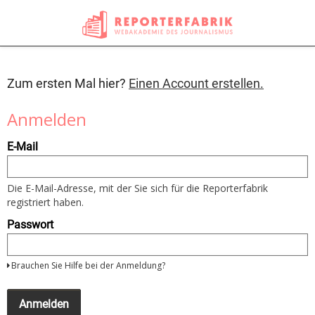
Zum ersten Mal hier?
Einen Account erstellen.
Anmelden
Um
E-Mail
sich
anzumelden
nutzen
Sie
Die E-Mail-Adresse, mit der Sie sich für die Reporterfabrik
bitte
registriert haben.
Ihre
E-
Passwort
Mail
Adresse
und
Brauchen Sie Hilfe bei der Anmeldung?
Ihr
Passwort
Wenn
Sie
Anmelden
noch