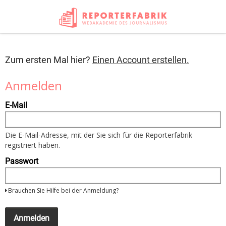
Zum ersten Mal hier?
Einen Account erstellen.
Anmelden
Um
E-Mail
sich
anzumelden
nutzen
Sie
Die E-Mail-Adresse, mit der Sie sich für die Reporterfabrik
bitte
registriert haben.
Ihre
E-
Passwort
Mail
Adresse
und
Brauchen Sie Hilfe bei der Anmeldung?
Ihr
Passwort
Wenn
Sie
Anmelden
noch