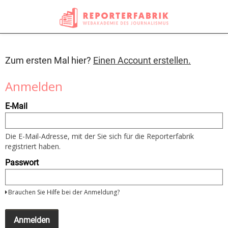
Zum ersten Mal hier?
Einen Account erstellen.
Anmelden
Um
E-Mail
sich
anzumelden
nutzen
Sie
Die E-Mail-Adresse, mit der Sie sich für die Reporterfabrik
bitte
registriert haben.
Ihre
E-
Passwort
Mail
Adresse
und
Brauchen Sie Hilfe bei der Anmeldung?
Ihr
Passwort
Wenn
Sie
Anmelden
noch