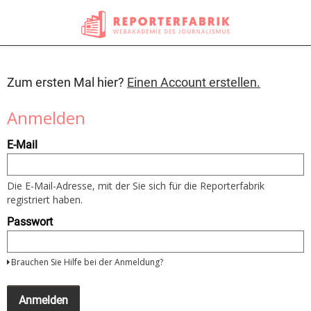
Zum ersten Mal hier?
Einen Account erstellen.
Anmelden
Um
E-Mail
sich
anzumelden
nutzen
Sie
Die E-Mail-Adresse, mit der Sie sich für die Reporterfabrik
bitte
registriert haben.
Ihre
E-
Passwort
Mail
Adresse
und
Brauchen Sie Hilfe bei der Anmeldung?
Ihr
Passwort
Wenn
Sie
Anmelden
noch