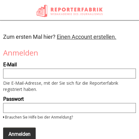
Zum ersten Mal hier?
Einen Account erstellen.
Anmelden
Um
E-Mail
sich
anzumelden
nutzen
Sie
Die E-Mail-Adresse, mit der Sie sich für die Reporterfabrik
bitte
registriert haben.
Ihre
E-
Passwort
Mail
Adresse
und
Brauchen Sie Hilfe bei der Anmeldung?
Ihr
Passwort
Wenn
Sie
Anmelden
noch